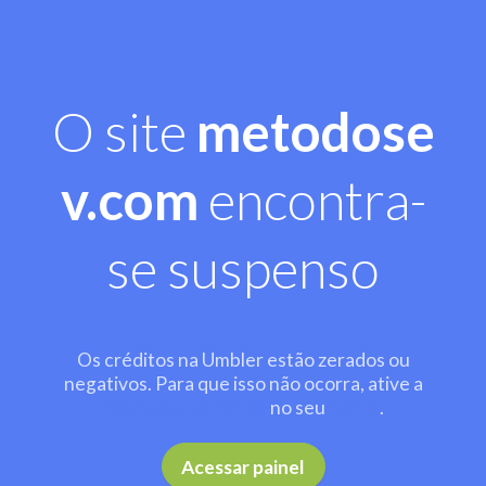
O site
metodose
v.com
encontra-
se suspenso
Os créditos na Umbler estão zerados ou
negativos. Para que isso não ocorra, ative a
recarga automática
no seu
painel
.
Acessar painel